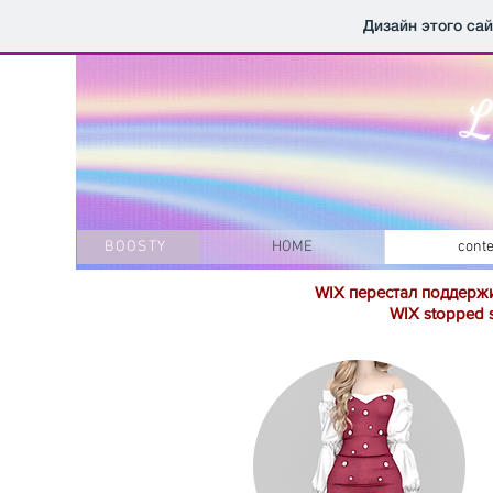
Дизайн этого са
L
BOOSTY
HOME
conte
WIX перестал поддержи
WIX stopped s