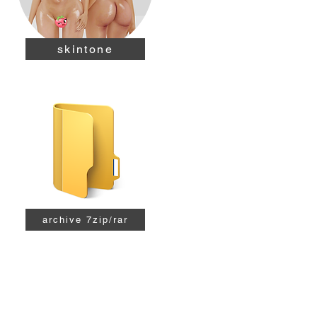
skintone
archive 7zip/rar