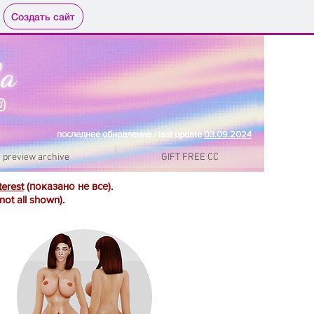
Создать сайт
la
последнее обновление / last update
03.09.
2024
preview archive
GIFT FREE CC
terest
(показано не все).
not all shown).